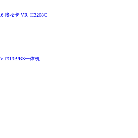
16
接收卡 VR_H3208C
LVT919B/BS一体机